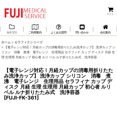
製造販売許可取得済 正規医療機器メーカー 株式会社富士メディカルサービス
カート
カテゴリ
ご利用案内
よくある質問
問い合わせ
会社案内
ホーム
>
セラフィナシリーズ
>
【電子レンジ対応！月経カップの消毒用折りたたみ洗浄カップ】 洗浄カップ シ
リコン 消毒 煮沸 電子レンジ 生理用品 セラフィナ カップ ディスク 月経 生
理 生理用 月経カップ 初心者 ルリ ベル ルナ折りたたみ式 洗浄容器
【電子レンジ対応！月経カップの消毒用折りたた
み洗浄カップ】 洗浄カップ シリコン 消毒 煮
沸 電子レンジ 生理用品 セラフィナ カップ デ
ィスク 月経 生理 生理用 月経カップ 初心者 ルリ
ベル ルナ折りたたみ式 洗浄容器
[
FUJI-FK-361
]