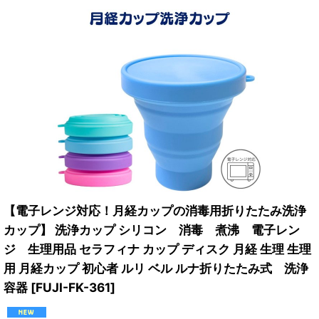
【電子レンジ対応！月経カップの消毒用折りたたみ洗浄
カップ】 洗浄カップ シリコン 消毒 煮沸 電子レン
ジ 生理用品 セラフィナ カップ ディスク 月経 生理 生理
用 月経カップ 初心者 ルリ ベル ルナ折りたたみ式 洗浄
容器
[
FUJI-FK-361
]